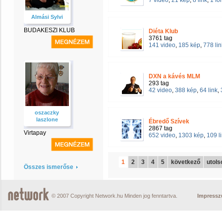
7 video
,
21 kép
,
8 link
,
1 f
Almási Sylvi
BUDAKESZI KLUB
Diéta Klub
3761 tag
141 video
,
185 kép
,
778 lin
DXN a kávés MLM
293 tag
42 video
,
388 kép
,
64 link
,
oszaczky
laszlone
Ébredő Szívek
2867 tag
Virtapay
652 video
,
1303 kép
,
109 l
1
2
3
4
5
következő
utols
Összes ismerőse
© 2007 Copyright Network.hu Minden jog fenntartva.
Impress