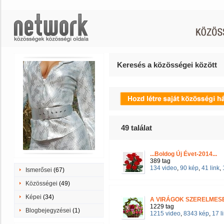
Keresés a közösségei között
49
találat
...Boldog Új Évet-2014...
389 tag
134 video
,
90 kép
,
41 link
,
Ismerősei
(67)
Közösségei
(49)
Képei
(34)
A VIRÁGOK SZERELMESE
1229 tag
Blogbejegyzései
(1)
1215 video
,
8343 kép
,
17 l