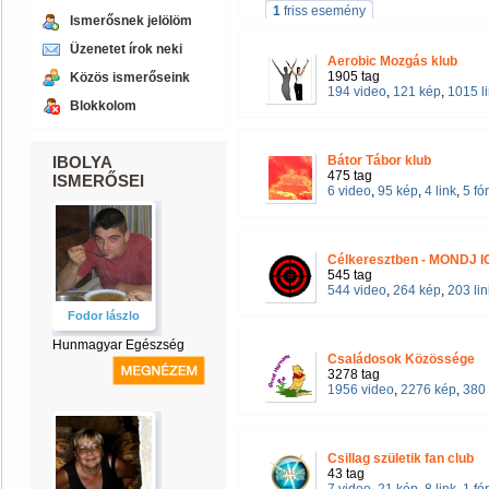
1
friss esemény
Ismerősnek jelölöm
Üzenetet írok neki
Aerobic Mozgás klub
1905 tag
Közös ismerőseink
194 video
,
121 kép
,
1015 l
Blokkolom
IBOLYA
Bátor Tábor klub
475 tag
ISMERŐSEI
6 video
,
95 kép
,
4 link
,
5 f
Célkeresztben - MONDJ 
545 tag
544 video
,
264 kép
,
203 lin
Fodor lászlo
Hunmagyar Egészség
Családosok Közössége
3278 tag
1956 video
,
2276 kép
,
380 
Csillag születik fan club
43 tag