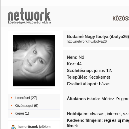
Budainé Nagy Ibolya (ibolya26)
http://network.hu/ibolya26
Nem:
Nő
Kor:
44
Születésnap:
június 12.
Település:
Kecskemét
Családi állapot:
házas
Ismerősei
(27)
Általános iskola:
Móricz Zsigmo
Közösségei
(6)
Hobbijaim:
olvasás, internet, s
Képei
(1)
Kedvenc filmjeim:
régi és új m
filmek
Ismerősnek jelölöm