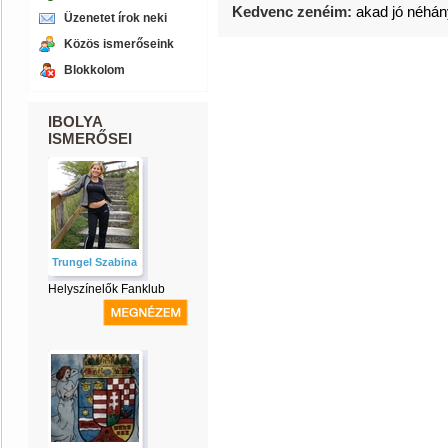
Kedvenc zenéim:
akad jó néhá
Üzenetet írok neki
Közös ismerőseink
Blokkolom
IBOLYA
ISMERŐSEI
Trungel Szabina
Helyszínelők Fanklub