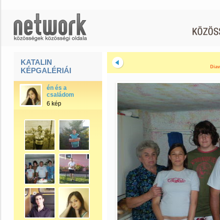
KATALIN
Diav
KÉPGALÉRIÁI
én és a
családom
6 kép