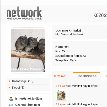
pór márk (huki)
http://network.hu/huki
Nem:
Férfi
Kor:
29
Születésnap:
április 23.
Település:
Győr
LEGFRISSEBB
L
Tartalmai
Közösségei
(13)
17 éve
huki
feltöltött egy új
képet
.
Képei
(4)
Ismerősnek jelölöm
17 éve
huki
feltöltött egy új
képet
.
Üzenetet írok neki