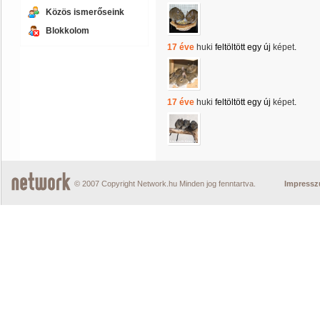
Közös ismerőseink
Blokkolom
17 éve
huki
feltöltött egy új
képet
.
17 éve
huki
feltöltött egy új
képet
.
© 2007 Copyright Network.hu Minden jog fenntartva.
Impress