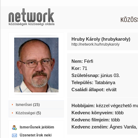
Hruby Károly (hrubykaroly)
http://network.hu/hrubykaroly
Nem:
Férfi
Kor:
71
Születésnap:
június 03.
Település:
Tatabánya
Családi állapot:
elvált
Ismerősei
(15)
Hobbijaim:
kézzel végezhető m
Kedvenc könyveim:
több
Közösségei
(5)
Kedvenc filmjeim:
több
Kedvenc zenéim:
Ágnes Vanila
Ismerősnek jelölöm
Üzenetet írok neki