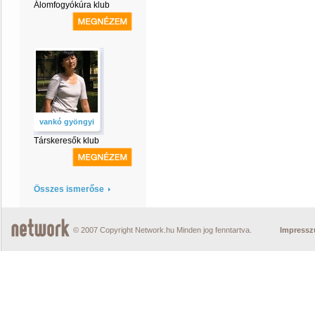
Álomfogyókúra klub
vankó gyöngyi
Társkeresők klub
Összes ismerőse
© 2007 Copyright Network.hu Minden jog fenntartva.
Impress