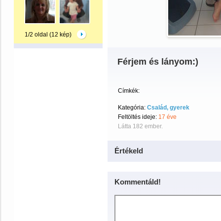
1/2 oldal (12 kép)
Férjem és lányom:)
Címkék:
Kategória:
Család, gyerek
Feltöltés ideje:
17 éve
Látta 182 ember.
Értékeld
Kommentáld!