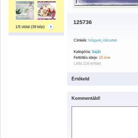
125736
1/5 oldal (39 kép)
Címkék:
hölgyek
idézetek
Kategória:
Saját
Feltöltés ideje:
15 éve
Látta 216 ember.
Értékeld
Kommentáld!