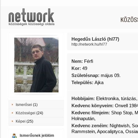
Hegedűs László (hl77)
http://network.hu/hl77
Nem:
Férfi
Kor:
49
Születésnap:
május 09.
Település:
Ajka
Hobbijaim:
Elektronika, túrázás
Ismerősei
(1)
Kedvenc könyveim:
Orwell 198
Kedvenc filmjeim:
Shop Stop, M
Közösségei
(24)
Holnapután,
Képei
(25)
Kedvenc zenéim:
Nightwish, So
Rammstein, Apocaliptyca, Ossian
Ismerősnek jelölöm