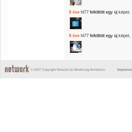
8 éve
hl77
feltöltött egy új
képet
.
8 éve
hl77
feltöltött egy új
képet
.
© 2007 Copyright Network.hu Minden jog fenntartva.
Impress