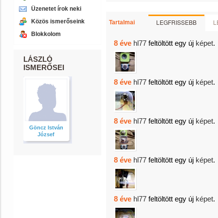
Üzenetet írok neki
Közös ismerőseink
LEGFRISSEBB
L
Tartalmai
Blokkolom
8 éve
hl77
feltöltött egy új
képet
.
LÁSZLÓ
ISMERŐSEI
8 éve
hl77
feltöltött egy új
képet
.
8 éve
hl77
feltöltött egy új
képet
.
Göncz István
József
8 éve
hl77
feltöltött egy új
képet
.
8 éve
hl77
feltöltött egy új
képet
.