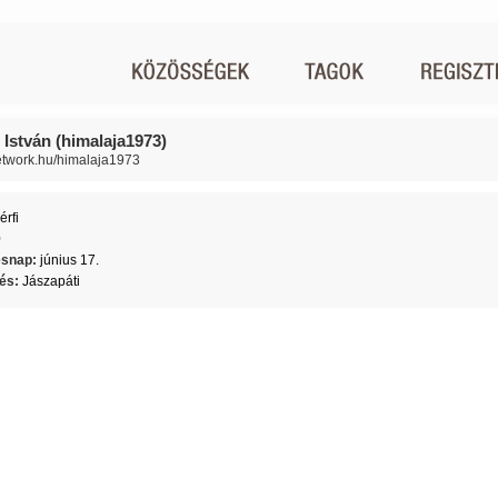
 István (himalaja1973)
network.hu/himalaja1973
érfi
0
ésnap:
június 17.
lés:
Jászapáti