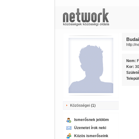
Budai
http://
Nem:
F
Kor:
3
Szület
Telepü
Közösségei
(1)
Ismerősnek jelölöm
Üzenetet írok neki
Közös ismerőseink