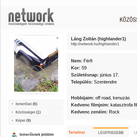
Láng Zoltán (highlander1)
http://network.hu/highlander1
Nem:
Férfi
Kor:
59
Születésnap:
június 17.
Település:
Szentendre
Hobbijaim:
off road, kenuzás
Ismerősei
(6)
Kedvenc filmjeim:
katasztrofa f
Kedvenc zenéim:
Rock
Közösségei
(1)
Képei
(9)
LEGFRISSEBB
L
Tartalmai
Ismerősnek jelölöm