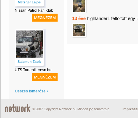
Metzger Lajos
Nissan Patrol Fán Kláb
13 éve
highlander1
feltöltött egy 
Salamon Zsolt
UTS Torrentkereso.hu
Összes ismerőse
© 2007 Copyright Network.hu Minden jog fenntartva.
Impress