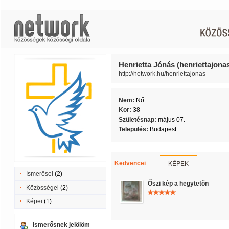
Henrietta Jónás (henriettajona
http://network.hu/henriettajonas
Nem:
Nő
Kor:
38
Születésnap:
május 07.
Település:
Budapest
KÉPEK
Kedvencei
Ismerősei
(2)
Őszi kép a hegytetőn
Közösségei
(2)
Képei
(1)
Ismerősnek jelölöm