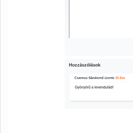
Hozzászólások
Csernus Sándorné
üzente
15 éve
Gyönyörű a levendulád!