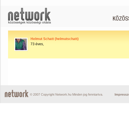
Helmut Schatt (helmutschatt)
73 éves,
© 2007 Copyright Network.hu Minden jog fenntartva.
Impress