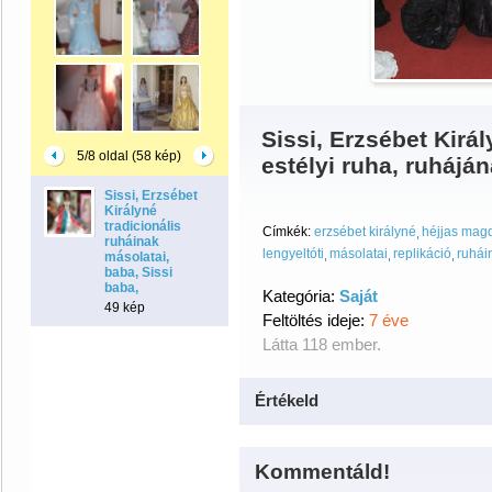
Sissi, Erzsébet Király
5/8 oldal (58 kép)
estélyi ruha, ruhájá
Sissi, Erzsébet
Királyné
tradicionális
Címkék:
erzsébet királyné
héjjas mag
ruháinak
lengyeltóti
másolatai
replikáció
ruhái
másolatai,
baba, Sissi
baba,
Kategória:
Saját
49 kép
Feltöltés ideje:
7 éve
Látta 118 ember.
Értékeld
Kommentáld!