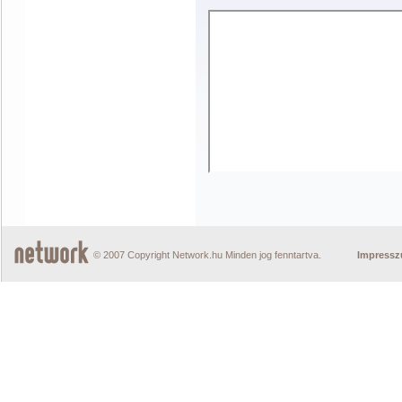
© 2007 Copyright Network.hu Minden jog fenntartva.
Impress