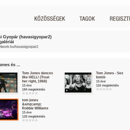
i Gyopár (havasigyopar2)
alériái
network.hu/havasigyopar2
nes és ...
Tom Jones dances
Tom Jones - Sex
like HELL! (Treat
bomb
her right, 1968)
15 éve
15 éve
116 megtekintés
184 megtekintés
tom jones
&amp;amp;
Robbie Williams
15 éve
126 megtekintés