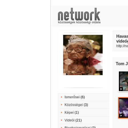
Havas
videóg
http://
Tom Jo
Ismerősei
(6)
Közösségei
(3)
Képei
(1)
Videói
(21)