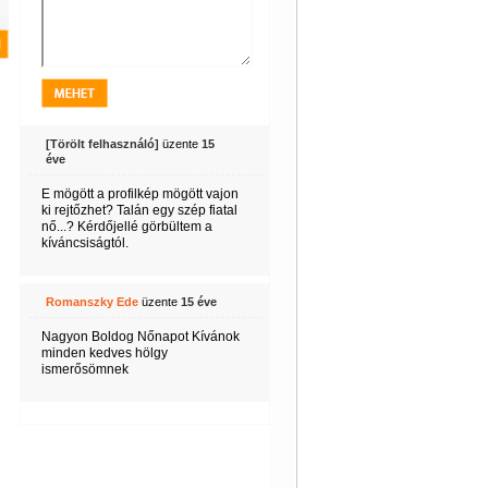
[Törölt felhasználó]
üzente
15
éve
E mögött a profilkép mögött vajon
ki rejtőzhet? Talán egy szép fiatal
nő...? Kérdőjellé görbültem a
kíváncsiságtól.
Romanszky Ede
üzente
15 éve
Nagyon Boldog Nőnapot Kívánok
minden kedves hölgy
ismerősömnek