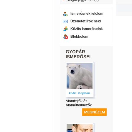
Blogbejegyzései
(2)
Ismerősnek jelölöm
Üzenetet írok neki
Közös ismerőseink
Blokkolom
GYOPÁR
ISMERŐSEI
kofic stephan
Álomfejtők és
Álomértelmezők