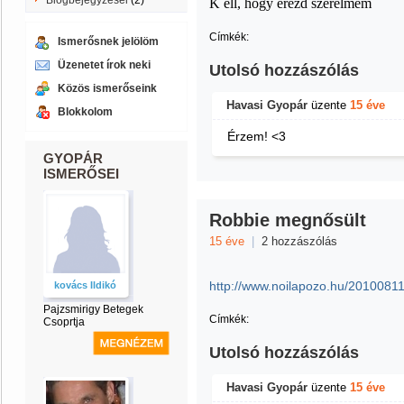
Blogbejegyzései
(2)
K ell, hogy érezd szerelmem
Címkék:
Ismerősnek jelölöm
Üzenetet írok neki
Utolsó hozzászólás
Közös ismerőseink
Havasi Gyopár
üzente
15 éve
Blokkolom
Érzem! <3
GYOPÁR
ISMERŐSEI
Robbie megnősült
15 éve
|
2 hozzászólás
http://www.noilapozo.hu/20100811
kovács Ildikó
Pajzsmirigy Betegek
Címkék:
Csoprtja
Utolsó hozzászólás
Havasi Gyopár
üzente
15 éve