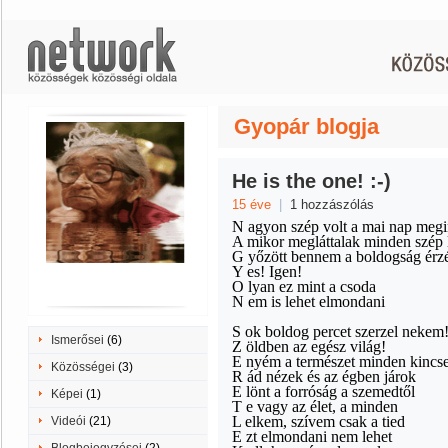
Gyopár blogja
He is the one! :-)
15 éve
|
1 hozzászólás
N agyon szép volt a mai nap megi
A mikor megláttalak minden szép l
G yőzött bennem a boldogság érz
Y es! Igen!
O lyan ez mint a csoda
N em is lehet elmondani
S ok boldog percet szerzel nekem
Ismerősei
(6)
Z öldben az egész világ!
E nyém a természet minden kincse
Közösségei
(3)
R ád nézek és az égben járok
E lönt a forróság a szemedtől
Képei
(1)
T e vagy az élet, a minden
L elkem, szívem csak a tied
Videói
(21)
E zt elmondani nem lehet