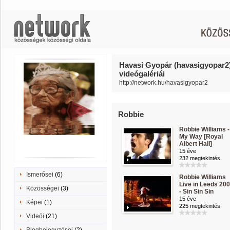
Havasi Gyopár (havasigyopar2
videógalériái
http://network.hu/havasigyopar2
Robbie
Robbie Williams -
My Way [Royal
Albert Hall]
15 éve
232 megtekintés
Ismerősei
(6)
Robbie Williams
Live in Leeds 20
Közösségei
(3)
- Sin Sin Sin
15 éve
Képei
(1)
225 megtekintés
Videói
(21)