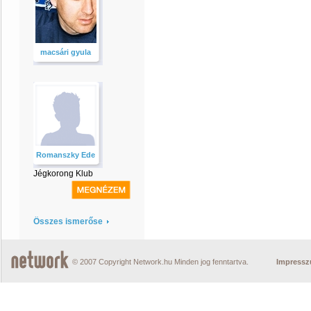
macsári gyula
Romanszky Ede
Jégkorong Klub
Összes ismerőse
© 2007 Copyright Network.hu Minden jog fenntartva.
Impress