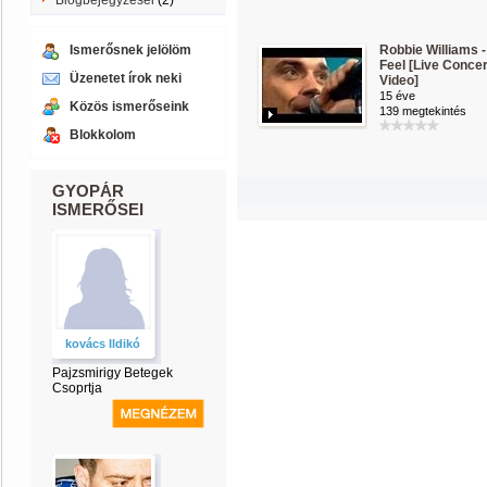
Blogbejegyzései
(2)
Ismerősnek jelölöm
Robbie Williams -
Feel [Live Concer
Üzenetet írok neki
Video]
15 éve
Közös ismerőseink
139 megtekintés
Blokkolom
GYOPÁR
ISMERŐSEI
kovács Ildikó
Pajzsmirigy Betegek
Csoprtja