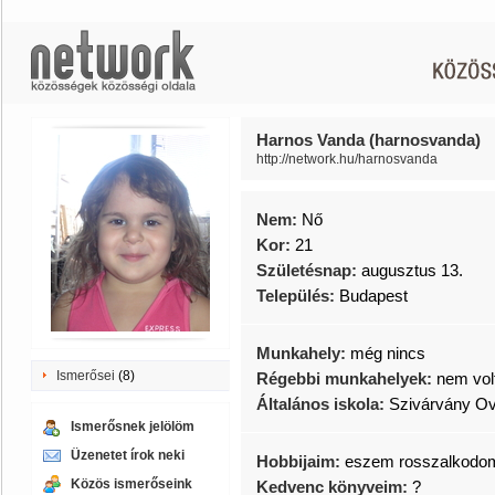
Harnos Vanda (harnosvanda)
http://network.hu/harnosvanda
Nem:
Nő
Kor:
21
Születésnap:
augusztus 13.
Település:
Budapest
Munkahely:
még nincs
Ismerősei
(8)
Régebbi munkahelyek:
nem vol
Általános iskola:
Szivárvány O
Ismerősnek jelölöm
Üzenetet írok neki
Hobbijaim:
eszem rosszalkodom
Közös ismerőseink
Kedvenc könyveim:
?