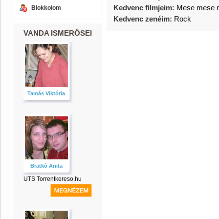
Kedvenc filmjeim:
Mese mese m
Blokkolom
Kedvenc zenéim:
Rock
VANDA ISMERŐSEI
Tamás Viktória
Bratkó Anita
UTS Torrentkereso.hu