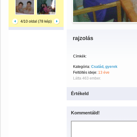
4/10 oldal (78 kép)
rajzolás
Címkék:
Kategória:
Család, gyerek
Feltöltés ideje:
13 éve
Látta 463 ember.
Értékeld
Kommentáld!