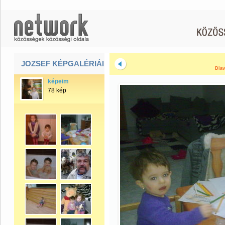
JOZSEF KÉPGALÉRIÁI
Diav
képeim
78 kép