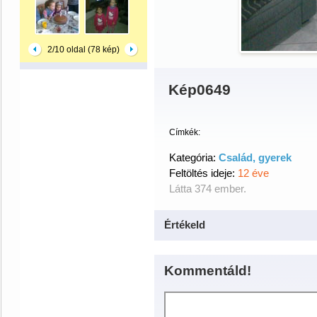
2/10 oldal (78 kép)
Kép0649
Címkék:
Kategória:
Család, gyerek
Feltöltés ideje:
12 éve
Látta 374 ember.
Értékeld
Kommentáld!