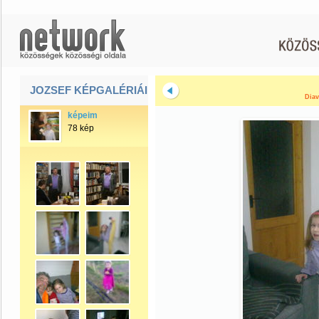
JOZSEF KÉPGALÉRIÁI
Diav
képeim
78 kép