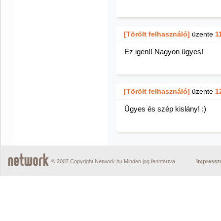
[Törölt felhasználó]
üzente
1
Ez igen!! Nagyon ügyes!
[Törölt felhasználó]
üzente
1
Ügyes és szép kislány! :)
© 2007 Copyright Network.hu Minden jog fenntartva.
Impress