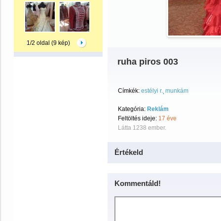
1/2 oldal (9 kép)
ruha piros 003
Címkék:
estélyi r.
munkám
Kategória:
Reklám
Feltöltés ideje:
17 éve
Látta 1238 ember.
Értékeld
Kommentáld!