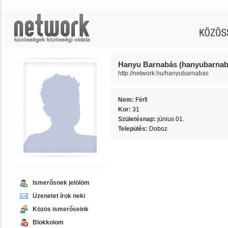
Hanyu Barnabás (hanyubarnab
http://network.hu/hanyubarnabas
Nem:
Férfi
Kor:
31
Születésnap:
június 01.
Település:
Doboz
Ismerősnek jelölöm
Üzenetet írok neki
Közös ismerőseink
Blokkolom