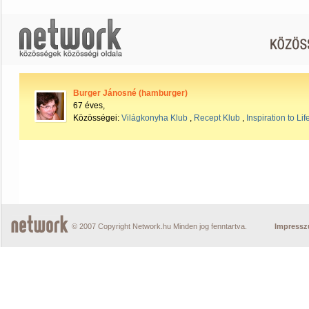
Burger Jánosné (hamburger)
67 éves,
Közösségei:
Világkonyha Klub
,
Recept Klub
,
Inspiration to Lif
© 2007 Copyright Network.hu Minden jog fenntartva.
Impress