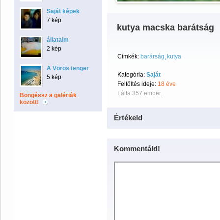
Saját képek
7 kép
kutya macska barátság
állataim
2 kép
Címkék:
barárság
kutya
A Vörös tenger
Kategória:
Saját
5 kép
Feltöltés ideje:
18 éve
Látta 357 ember.
Böngéssz a galériák
között!
Értékeld
Kommentáld!