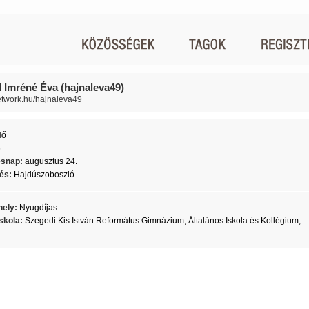
 Imréné Éva (hajnaleva49)
network.hu/hajnaleva49
Nő
6
ésnap:
augusztus 24.
lés:
Hajdúszoboszló
ely:
Nyugdíjas
skola:
Szegedi Kis István Református Gimnázium, Általános Iskola és Kollégium,