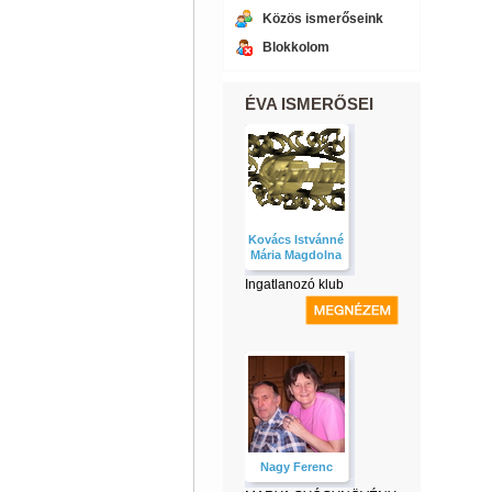
Közös ismerőseink
Blokkolom
ÉVA ISMERŐSEI
Kovács Istvánné
Mária Magdolna
Ingatlanozó klub
Nagy Ferenc