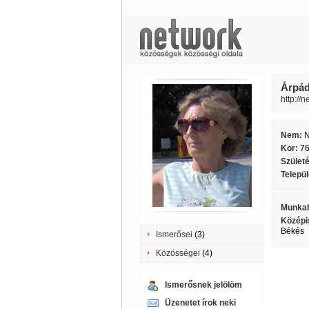
Árpád
http://
Nem:
Kor:
7
Szület
Telepü
Munkah
Középi
Békés
Ismerősei
(3)
Közösségei
(4)
Ismerősnek jelölöm
Üzenetet írok neki