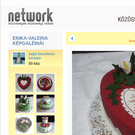
ERIKA-VALERIA
Diav
KÉPGALÉRIÁI
sajat keszitesü
tortaim
89 kép