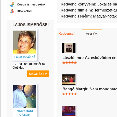
Kedvenc könyveim:
Jókai és b
Közös ismerőseink
Kedvenc filmjeim:
Természet-t
Blokkolom
Kedvenc zenéim:
Magyar-nóták
LAJOS ISMERŐSEI
VIDEÓK
Kedvencei
Palicz Istvánné
László Imre-Az esküvödön én i
...ZENE nélkül mit ér az
élet klub
Bangó Margit: Nem mondhato
NAGY DANI
GABOR