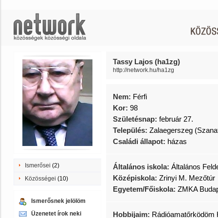
Tassy Lajos (ha1zg)
http://network.hu/ha1zg
Nem:
Férfi
Kor:
98
Születésnap:
február 27.
Település:
Zalaegerszeg (Szana
Családi állapot:
házas
Ismerősei
(2)
Általános iskola:
Általános Feld
Középiskola:
Zrinyi M. Mezőtúr
Közösségei
(10)
Egyetem/Főiskola:
ZMKA Budap
Ismerősnek jelölöm
Üzenetet írok neki
Hobbijaim:
Rádióamatőrködöm H