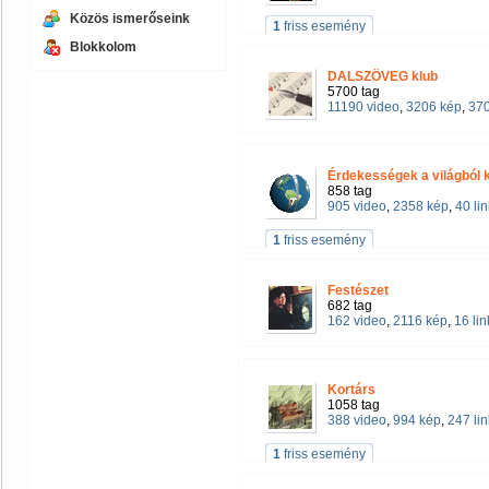
Közös ismerőseink
1
friss esemény
Blokkolom
DALSZÖVEG klub
5700 tag
11190 video
,
3206 kép
,
370
Érdekességek a világból 
858 tag
905 video
,
2358 kép
,
40 lin
1
friss esemény
Festészet
682 tag
162 video
,
2116 kép
,
16 lin
Kortárs
1058 tag
388 video
,
994 kép
,
247 lin
1
friss esemény