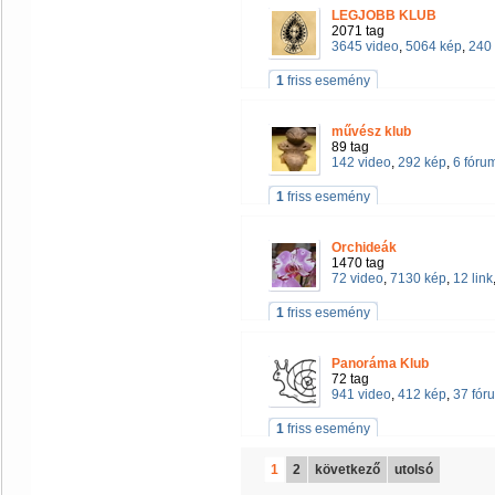
LEGJOBB KLUB
2071 tag
3645 video
,
5064 kép
,
240 
1
friss esemény
művész klub
89 tag
142 video
,
292 kép
,
6 fóru
1
friss esemény
Orchideák
1470 tag
72 video
,
7130 kép
,
12 link
1
friss esemény
Panoráma Klub
72 tag
941 video
,
412 kép
,
37 fór
1
friss esemény
1
2
következő
utolsó