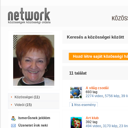
Keresés a közösségei között
11
találat
A világ csodái
693 tag
2274 video
,
5756 kép
,
39 l
Közösségei
(11)
Videói
(15)
1
friss esemény
Ismerősnek jelölöm
Art klub
392 tag
Üzenetet írok neki
494 video
,
3170 kép
,
23 lin