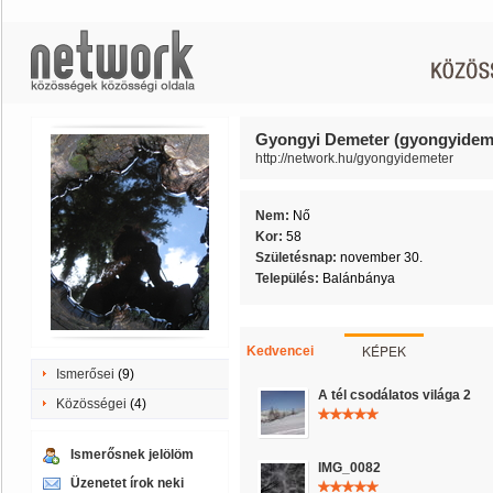
Gyongyi Demeter (gyongyidem
http://network.hu/gyongyidemeter
Nem:
Nő
Kor:
58
Születésnap:
november 30.
Település:
Balánbánya
KÉPEK
Kedvencei
Ismerősei
(9)
A tél csodálatos világa 2
Közösségei
(4)
Ismerősnek jelölöm
IMG_0082
Üzenetet írok neki