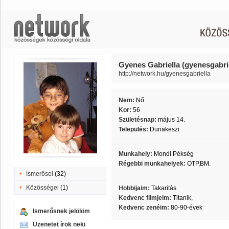
Gyenes Gabriella (gyenesgabrie
http://network.hu/gyenesgabriella
Nem:
Nő
Kor:
56
Születésnap:
május 14.
Település:
Dunakeszi
Munkahely:
Mondi Pékség
Régebbi munkahelyek:
OTP,BM.
Ismerősei
(32)
Közösségei
(1)
Hobbijaim:
Takaritás
Kedvenc filmjeim:
Titanik,
Kedvenc zenéim:
80-90-évek
Ismerősnek jelölöm
Üzenetet írok neki