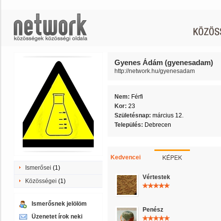
Gyenes Ádám (gyenesadam)
http://network.hu/gyenesadam
Nem:
Férfi
Kor:
23
Születésnap:
március 12.
Település:
Debrecen
KÉPEK
Kedvencei
Ismerősei
(1)
Vértestek
Közösségei
(1)
Ismerősnek jelölöm
Penész
Üzenetet írok neki