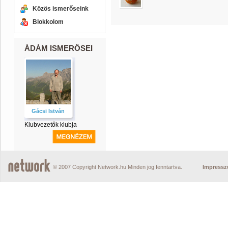
Közös ismerőseink
Blokkolom
ÁDÁM ISMERŐSEI
Gácsi István
Klubvezetők klubja
© 2007 Copyright Network.hu Minden jog fenntartva.
Impress