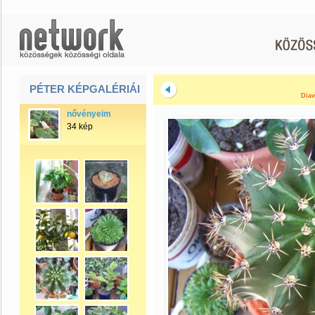
PÉTER KÉPGALÉRIÁI
Diav
nővényeim
34 kép