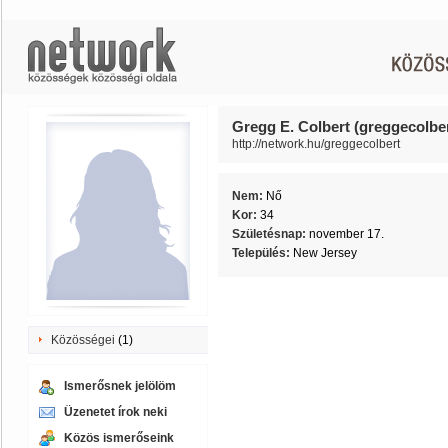
Gregg E. Colbert (greggecolber
http://network.hu/greggecolbert
Nem:
Nő
Kor:
34
Születésnap:
november 17.
Település:
New Jersey
Közösségei
(1)
Ismerősnek jelölöm
Üzenetet írok neki
Közös ismerőseink