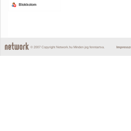
Blokkolom
© 2007 Copyright Network.hu Minden jog fenntartva.
Impress