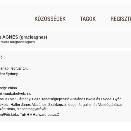
e AGNES (gracieagnes)
network.hu/gracieagnes
Nő
8
ésnap:
február 14.
lés:
Sydney
ely:
china
i munkahelyek:
no
os iskola:
Gárdonyi Géza Tehetségfejlesztõ Általános Iskola és Óvoda, Gyõr
skola:
Haller János Általános, Szakképzõ, Idegenforgalmi- és Vendéglátóipari
zépiskola, Mosonmagyaróvár
m/Főiskola:
Tuti H A Harward LeszxD