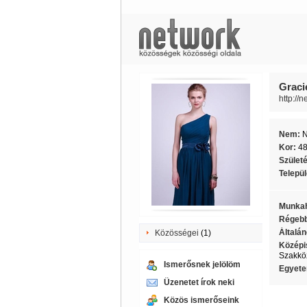
Graci
http://
Nem:
Kor:
4
Szület
Telepü
Munkah
Régebb
Általán
Közösségei
(1)
Középi
Szakkö
Ismerősnek jelölöm
Egyete
Üzenetet írok neki
Közös ismerőseink