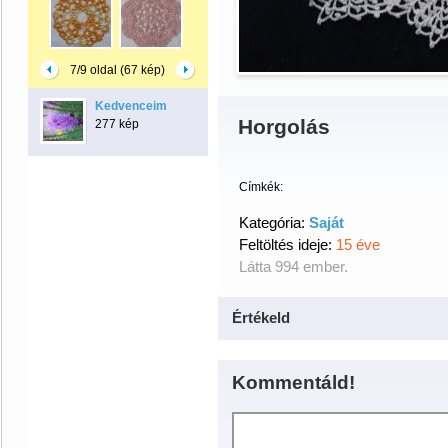
7/9 oldal (67 kép)
Kedvenceim
Horgolás
277 kép
Címkék:
Kategória:
Saját
Feltöltés ideje:
15 éve
Látta 994 ember.
Értékeld
Kommentáld!