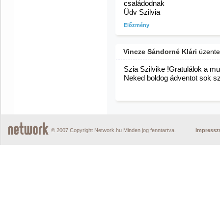
családodnak
Üdv Szilvia
Előzmény
Vincze Sándorné Klári
üzent
Szia Szilvike !Gratulálok a 
Neked boldog ádventot sok sze
© 2007 Copyright Network.hu Minden jog fenntartva.
Impress