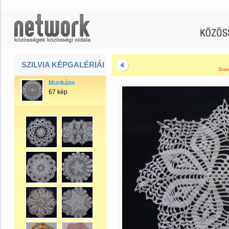
SZILVIA KÉPGALÉRIÁI
Diav
Munkáim
67 kép