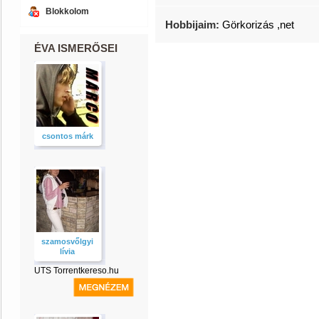
Blokkolom
Hobbijaim:
Görkorizás ,net
ÉVA ISMERŐSEI
csontos márk
szamosvőlgyi
lívia
UTS Torrentkereso.hu