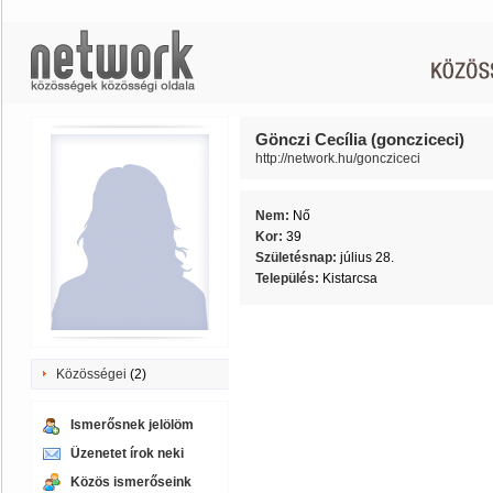
Gönczi Cecília (goncziceci)
http://network.hu/goncziceci
Nem:
Nő
Kor:
39
Születésnap:
július 28.
Település:
Kistarcsa
Közösségei
(2)
Ismerősnek jelölöm
Üzenetet írok neki
Közös ismerőseink