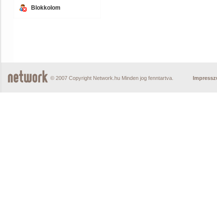
Blokkolom
© 2007 Copyright Network.hu Minden jog fenntartva.
Impress