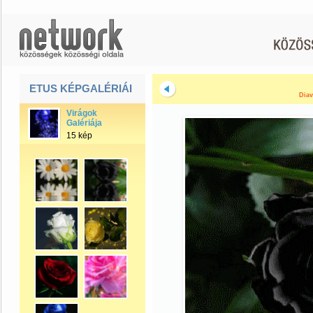
ETUS KÉPGALÉRIÁI
Diav
Virágok
Galériája
15 kép