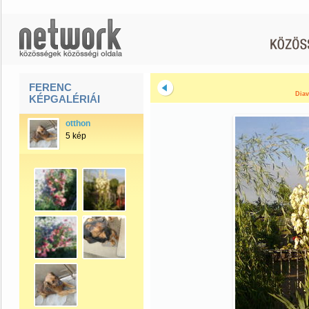
FERENC
Diav
KÉPGALÉRIÁI
otthon
5 kép