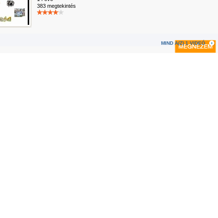
383 megtekintés
MIND A(Z) 1 VIDEÓ