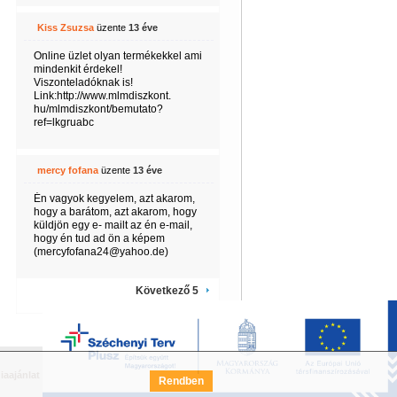
Kiss Zsuzsa
üzente
13 éve
Online üzlet olyan termékekkel ami
mindenkit érdekel!
Viszonteladóknak is!
Link:http://www.mlmdiszkont.
hu/mlmdiszkont/bemutato?
ref=lkgruabc
mercy fofana
üzente
13 éve
Én vagyok kegyelem, azt akarom,
hogy a barátom, azt akarom, hogy
küldjön egy e- mailt az én e-mail,
hogy én tud ad ön a képem
(mercyfofana24@yahoo.de)
Következő 5
iaajánlat
Széchenyi Terv Pályázat
FAQ
Rendben