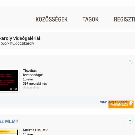
karoly videógalériái
network.hu/goczikaroly
Tisztítás
fontossága!
15 éve
397 megtekintés
03:34
MIND A(Z) 1 VIDEÓ
 az MLM?
Miért az MLM?
14 éve