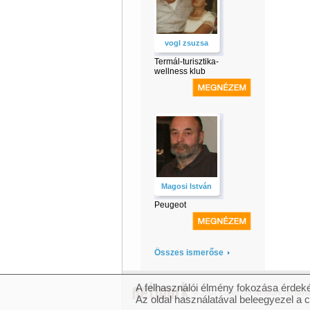
vogl zsuzsa
Termál-turisztika-
wellness klub
Magosi István
Peugeot
Összes ismerőse
A felhasználói élmény fokozása érdeké
© 2007 Copyright Network.hu Minde
Az oldal használatával beleegyezel a 