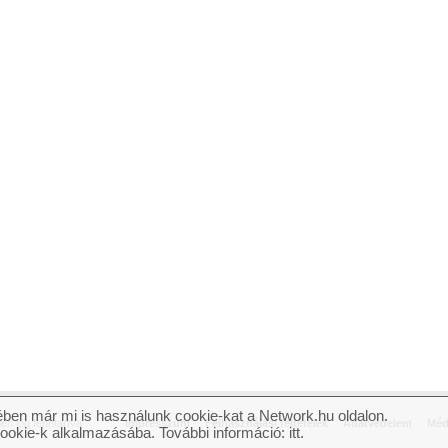
ben már mi is használunk cookie-kat a Network.hu oldalon.
n jog fenntartva.
Impresszum
Felhasználási feltételek
Adatvédelem
Méd
cookie-k alkalmazásába. További információ:
itt
.