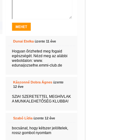
Dunai Etelka
üzente
11 éve
Hogyan őrizheted meg fogaid
egészségét. Nézd meg az alábbi
weboldalon: www.
edunaijozsefne.emmi-club.de
Kászonné Dobra Ágnes
üzente
12 éve
SZIA! SZERETETTEL MEGHÍVLAK
A MUNKALEHETŐSÉG KLUBBA!
Szabó Lídia
üzente
12 éve
bocsánat, hogy kétszer jelöltelek,
rossz gombot nyomtam