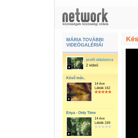
Kés
MÁRIA TOVÁBBI
VIDEÓGALÉRIÁI
profil oldalamra
2 videó
Késő már..
14 éve
Látták:162
Enya - Only Time
14 éve
Látták:169