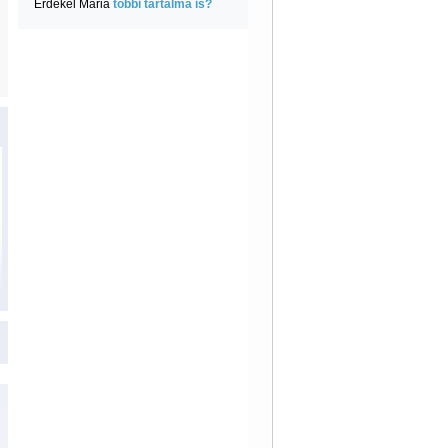
Érdekel Mária
többi tartalma is?