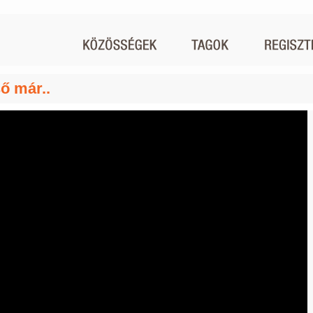
ő már..