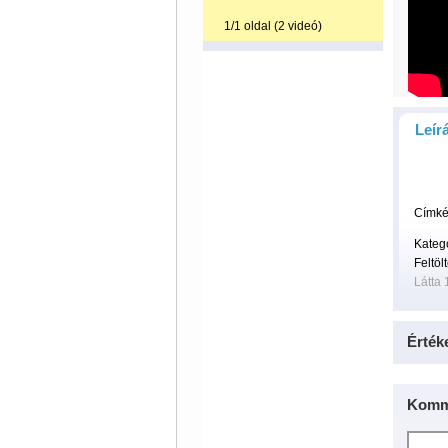
1/1 oldal (2 videó)
Leír
Címké
Kateg
Feltöl
Látta 
Érték
Komm