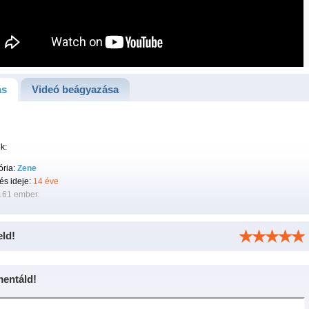
ás
Videó beágyazása
k:
ória:
Zene
tés ideje:
14 éve
161 ember.
eld!
entáld!