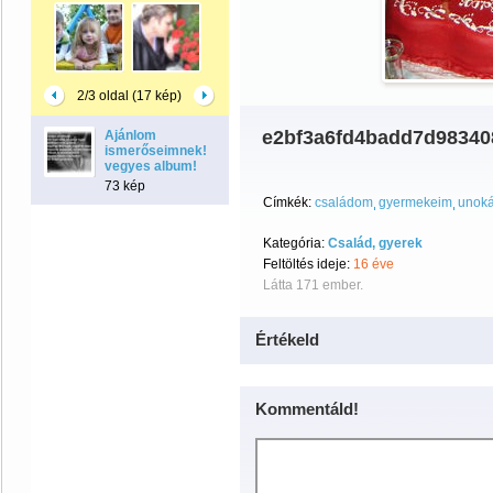
2/3 oldal (17 kép)
e2bf3a6fd4badd7d98340
Ajánlom
ismerőseimnek!Virágok
vegyes album!
73 kép
Címkék:
családom
gyermekeim
unok
Kategória:
Család, gyerek
Feltöltés ideje:
16 éve
Látta 171 ember.
Értékeld
Kommentáld!