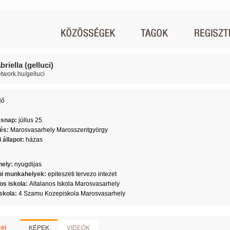
briella (gelluci)
etwork.hu/gelluci
Nő
2
ésnap:
július 25.
lés:
Marosvasarhely Marosszentgyörgy
 állapot:
házas
ely:
nyugdijas
i munkahelyek:
epiteszeti tervezo intezet
os iskola:
Altalanos Iskola Marosvasarhely
skola:
4 Szamu Kozepiskola Marosvasarhely
KÉPEK
VIDEÓK
ei