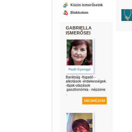
Közös ismerőseink
Blokkolom
GABRIELLA
ISMERŐSEI
Pardi Gyongyi
Barátság -fogadó -
alkotások -érdekességek.
-tájak-utazások
.gasztronómia - népzene
.