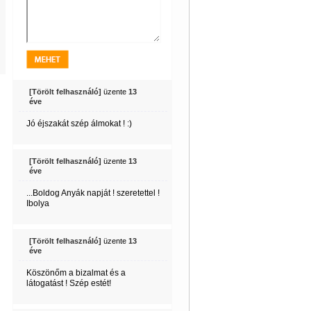
[Törölt felhasználó]
üzente
13
éve
Jó éjszakát szép álmokat ! :)
[Törölt felhasználó]
üzente
13
éve
...Boldog Anyák napját ! szeretettel !
Ibolya
[Törölt felhasználó]
üzente
13
éve
Köszönőm a bizalmat és a
látogatást ! Szép estét!