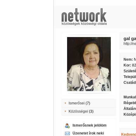
gal ga
http://n
Nem:
Kor:
8
Szület
Telepü
Családi
Munkah
Régebb
Ismerősei
(7)
Általán
Közösségei
(3)
Középi
Ismerősnek jelölöm
Üzenetet írok neki
Kedvenc