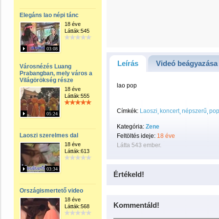
Elegáns lao népi tánc
18 éve
Látták:545
03:08
Leírás
Videó beágyazása
Városnézés Luang
Prabangban, mely város a
Világörökség része
lao pop
18 éve
Látták:555
Címkék:
Laoszi
koncert
népszerű
po
05:24
Kategória:
Zene
Laoszi szerelmes dal
Feltöltés ideje:
18 éve
18 éve
Látta 543 ember.
Látták:613
03:34
Értékeld!
Országismertető video
18 éve
Kommentáld!
Látták:568