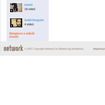
koktél
18 videó
Gellérthegyiek
4 videó
Böngéssz a videók
között!
© 2007 Copyright Network.hu Minden jog fenntartva.
Impress