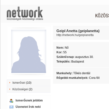
Geipl Anetta (geiplanetta)
http://network.hu/geiplanetta
Nem:
Nő
Kor:
55
Születésnap:
augusztus 30.
Település:
Budapest
Munkahely:
Tőkés dentál
Régebbi munkahelyek:
Cora fót
Ismerősei
(10)
Közösségei
(2)
Ismerősnek jelölöm
Üzenetet írok neki