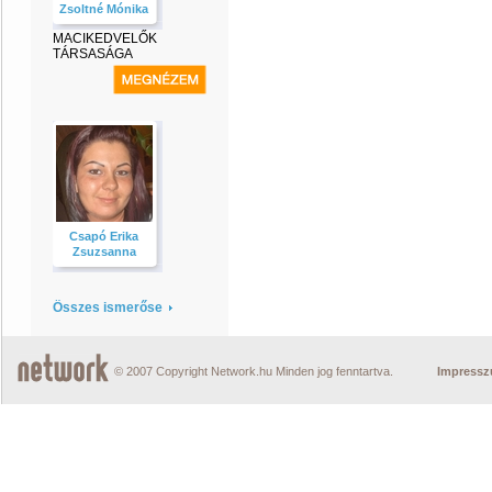
Zsoltné Mónika
MACIKEDVELŐK
TÁRSASÁGA
Csapó Erika
Zsuzsanna
Összes ismerőse
© 2007 Copyright Network.hu Minden jog fenntartva.
Impress