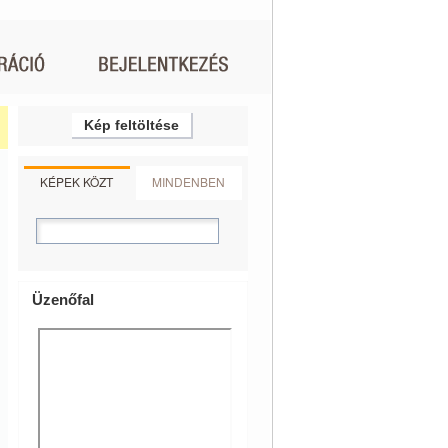
Kép feltöltése
KÉPEK KÖZT
MINDENBEN
Üzenőfal