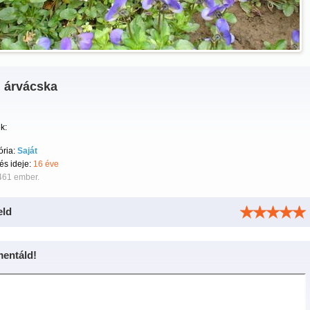
i árvácska
k:
ória:
Saját
tés ideje:
16 éve
461 ember.
eld
entáld!