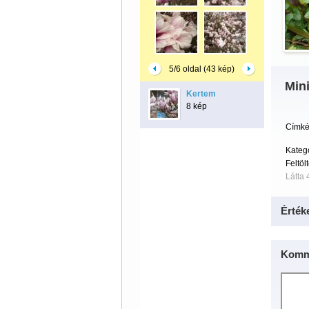
5/6 oldal (43 kép)
Min
Kertem
8 kép
Címké
Kateg
Feltöl
Látta 
Érték
Komm