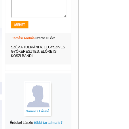
Tamási András
üzente
16 éve
SZÉP A TULIPÁNFA. LÉGYSZIVES
GYÖKERESZTES. ELŐRE IS
KÖSZI.BANDI.
Garancz László
Érdekel László
többi tartalma is?