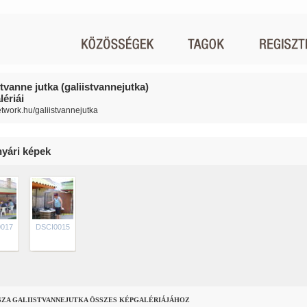
stvanne jutka (galiistvannejutka)
ériái
network.hu/galiistvannejutka
nyári képek
017
DSCI0015
SZA GALIISTVANNEJUTKA ÖSSZES KÉPGALÉRIÁJÁHOZ