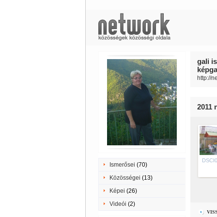
gali i
képgal
http://
2011 
DSCI0
Ismerősei
(70)
Közösségei
(13)
Képei
(26)
Videói
(2)
VIS