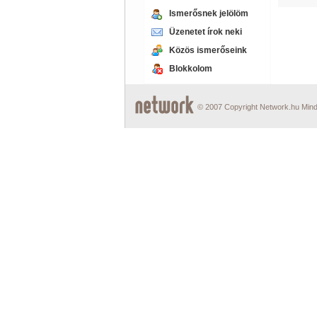
Ismerősnek jelölöm
Üzenetet írok neki
Közös ismerőseink
Blokkolom
© 2007 Copyright Network.hu Minde