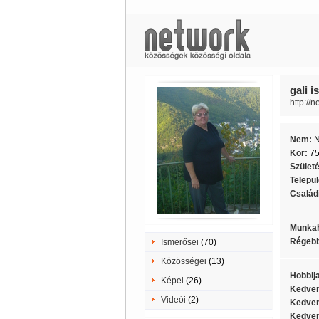
gali i
http://
Nem:
Kor:
7
Szület
Telepü
Családi
Munkah
Régebb
Ismerősei
(70)
Közösségei
(13)
Hobbij
Képei
(26)
Kedven
Videói
(2)
Kedven
Kedven