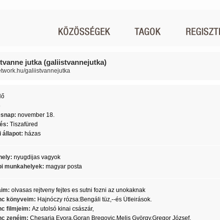
stvanne jutka (galiistvannejutka)
network.hu/galiistvannejutka
Nő
5
ésnap:
november 18.
lés:
Tiszafüred
 állapot:
házas
ely:
nyugdijas vagyok
i munkahelyek:
magyar posta
aim:
olvasas rejtveny fejtes es sutni fozni az unokaknak
c könyveim:
Hajnóczy rózsa:Bengáli tüz,--és Útleirások.
c filmjeim:
Az utolsó kinai császár,
c zenéim:
Chesaria Evora,Goran Bregovic,Melis György.Gregor József.