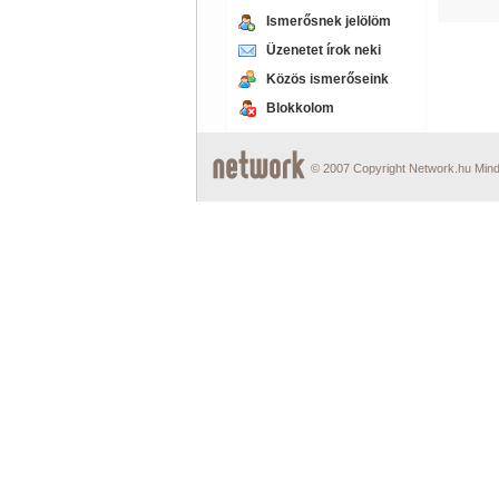
Ismerősnek jelölöm
Üzenetet írok neki
Közös ismerőseink
Blokkolom
© 2007 Copyright Network.hu Minde