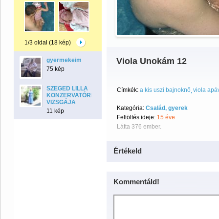
1/3 oldal (18 kép)
Viola Unokám 12
gyermekeim
75 kép
SZEGED LILLA
Címkék:
a kis uszi bajnoknő
viola apá
KONZERVATÓRIUMI
VIZSGÁJA
Kategória:
Család, gyerek
11 kép
Feltöltés ideje:
15 éve
Látta 376 ember.
Értékeld
Kommentáld!