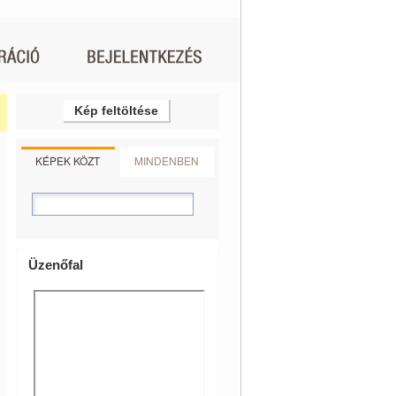
Kép feltöltése
KÉPEK KÖZT
MINDENBEN
Üzenőfal