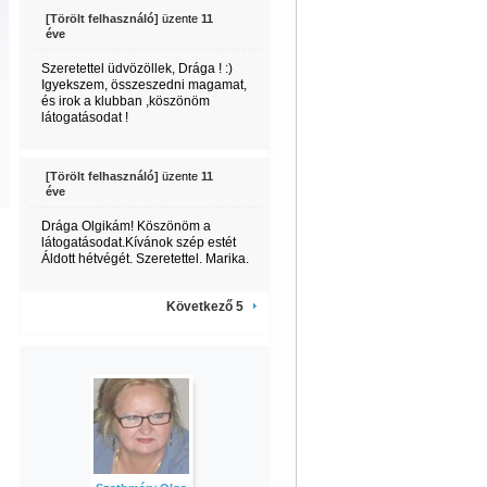
[Törölt felhasználó]
üzente
11
éve
Szeretettel üdvözöllek, Drága ! :)
Igyekszem, összeszedni magamat,
és irok a klubban ,köszönöm
látogatásodat !
[Törölt felhasználó]
üzente
11
éve
Drága Olgikám! Köszönöm a
látogatásodat.Kívánok szép estét
Áldott hétvégét. Szeretettel. Marika.
Következő 5