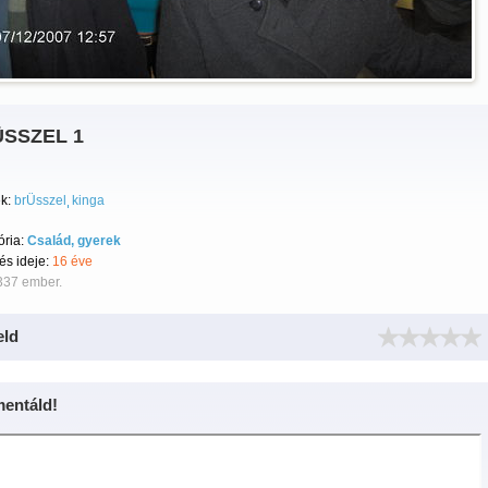
SSZEL 1
k:
brÜsszel
kinga
ória:
Család, gyerek
tés ideje:
16 éve
337 ember.
eld
entáld!