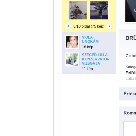
8/10 oldal (75 kép)
BRÜ
VIOLA
UNOKÁM
18 kép
SZEGED LILLA
Címké
KONZERVATÓRIUMI
VIZSGÁJA
Kateg
11 kép
Feltöl
Látta 
Érték
Komm