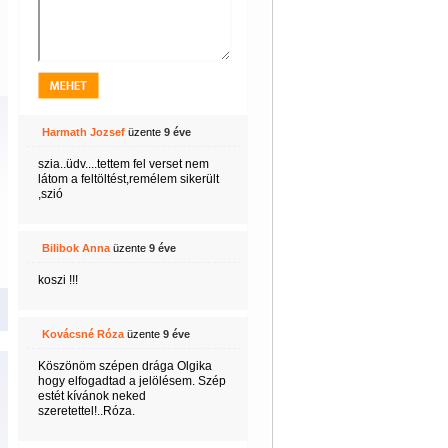
Harmath Jozsef
üzente
9 éve
szia..üdv....tettem fel verset nem
látom a feltöltést,remélem sikerült
,szió
Bilibok Anna
üzente
9 éve
koszi !!!
Kovácsné Róza
üzente
9 éve
Köszönöm szépen drága Olgika
hogy elfogadtad a jelölésem. Szép
estét kívánok neked
szeretettel!..Róza.